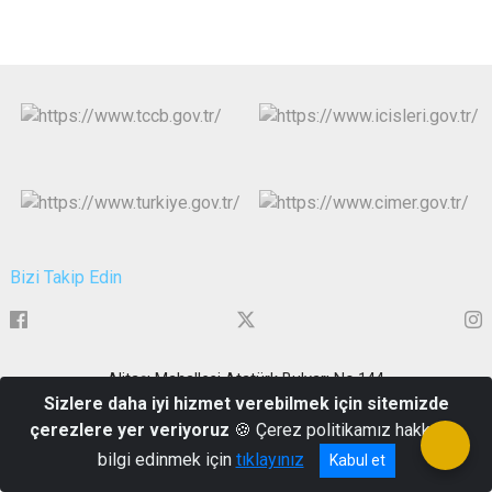
Bizi Takip Edin
Alitaşı Mahallesi Atatürk Bulvarı No.144
Sizlere daha iyi hizmet verebilmek için sitemizde
+90 (0416) 219 21 00 - (0416) 219 21 01-02-03-04
çerezlere yer veriyoruz
🍪 Çerez politikamız hakkında
bilgi edinmek için
tıklayınız
Kabul et