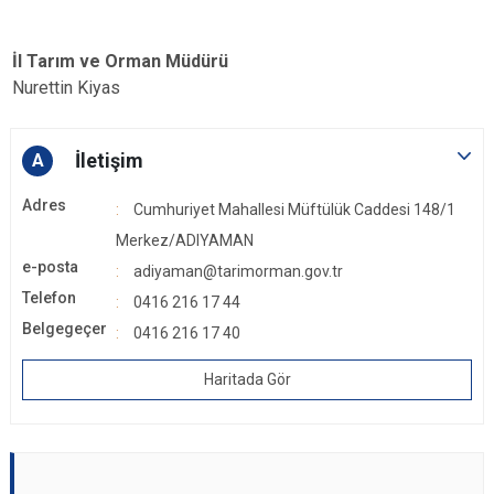
İl Tarım ve Orman Müdürü
Nurettin Kiyas
İletişim
A
Adres
Cumhuriyet Mahallesi Müftülük Caddesi 148/1
Merkez/ADIYAMAN
e-posta
adiyaman@tarimorman.gov.tr
Telefon
0416 216 17 44
Belgegeçer
0416 216 17 40
Haritada Gör