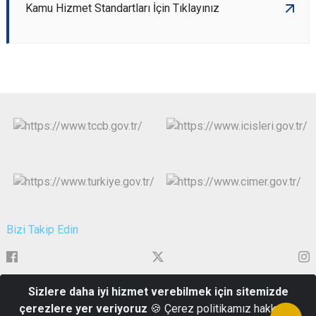
Kamu Hizmet Standartları İçin Tıklayınız
Bizi Takip Edin
Sizlere daha iyi hizmet verebilmek için sitemizde
Alitaşı Mahallesi Atatürk Bulvarı No.144
çerezlere yer veriyoruz
🍪 Çerez politikamız hakkında