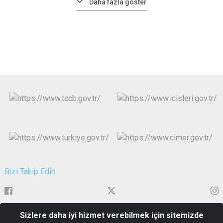
Daha fazla göster
Bizi Takip Edin
Sizlere daha iyi hizmet verebilmek için sitemizde
Alitaşı Mahallesi Atatürk Bulvarı No.144