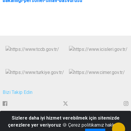
bakanligi-personel-sinav-basvurusu
Bizi Takip Edin
Sizlere daha iyi hizmet verebilmek için sitemizde
Alitaşı Mahallesi Atatürk Bulvarı No.144
çerezlere yer veriyoruz
🍪 Çerez politikamız hakkında
+90 (0416) 219 21 00 - (0416) 219 21 01-02-03-04