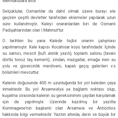
Memluklulara aittir.
Selçuklular, Osmanlılar da dahil olmak üzere burayı ele
geçiren çeşitli devletler tarafından eklemeler yapılarak uzun
süre kullanılmıştır; Kaleyi onaranlardan biri de Osmanlı
Padişahlarından olan I.Mahmut'tur.
O tarihten bu yana Kalede hiçbir onarım çalışması
yapılmamıştır. Kale kapısı Kocahisar köyü tarafındadır. İçinde
su sarnıcı, mescit (kufi alınlık yazılı), toplantı salonu (tavanı
dörtlü tonoz taş kemerli), zindan, mazgallar, ırmağa inen su
yolu ve güvercinlik merdiveni, kapalı geçiş galerileri v.s
bölümleri mevcuttur.
Kalenin doğusunda 400 m uzunluğunda bir yol kaleden çaya
inmektedir. Bu yol Arsameia'ya ya bağlantı noktası olup,
kuşatma sırasında kalenin su gereksinimini çaydan karşılamak
için de yapılmıştır. Üzerinde kazılmış bir yazıtta
Kommagene'nin başkenti olan Arsameia ve Antiochos
hakkında bilgi vermektedir. Yazıtın altında, derin ve büyük bir